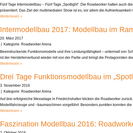
Fünf Tage Intermodellbau – Fünf Tage „Spotlight“: Die Roadworker hatten auch dies
präsentiert. Das Ziel der multimedialen Show ist es, vor allem die Aufmerksamkei
Weiterlesen »
Intermodellbau 2017: Modellbau im Ram
20. März 2017
| Kategorie:
Roadworker Arena
Beeindruckende Funktionsmodelle und ihre Leistungsfähigkeit – untermalt von S
ist der Herstellerverbund wieder mit von der Partie und bringt die Protagoniste
Weiterlesen »
Drei Tage Funktionsmodellbau im „Spotl
3. November 2016
| Kategorie:
Roadworker Arena
Auf drei erfolgreiche Messetage in Friedrichshafen blicken die Roadworker zurück.
Modellfahrzeuge und –baumaschinen vorgeführt. Besonders punkten konnten di
Weiterlesen »
Faszination Modellbau 2016: Roadworke
7. Oktober 2016