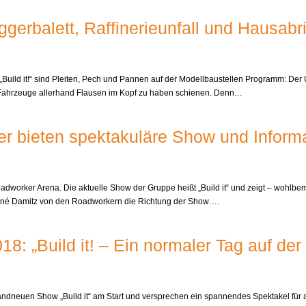
gerbalett, Raffinerieunfall und Hausabr
ild it!“ sind Pleiten, Pech und Pannen auf der Modellbaustellen Programm: Der Unt
-Fahrzeuge allerhand Flausen im Kopf zu haben schienen. Denn…
r bieten spektakuläre Show und Informa
dworker Arena. Die aktuelle Show der Gruppe heißt „Build it“ und zeigt – wohlbe
 René Damitz von den Roadworkern die Richtung der Show….
 „Build it! – Ein normaler Tag auf der 
ndneuen Show „Build it“ am Start und versprechen ein spannendes Spektakel für 