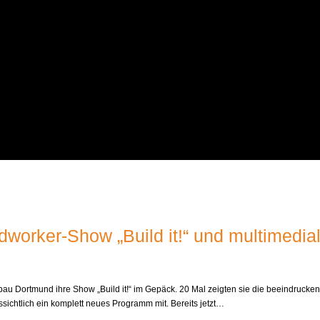
adworker-Show „Build it!“ und multime
lbau Dortmund ihre Show „Build it!“ im Gepäck. 20 Mal zeigten sie die beeindruck
sichtlich ein komplett neues Programm mit. Bereits jetzt…