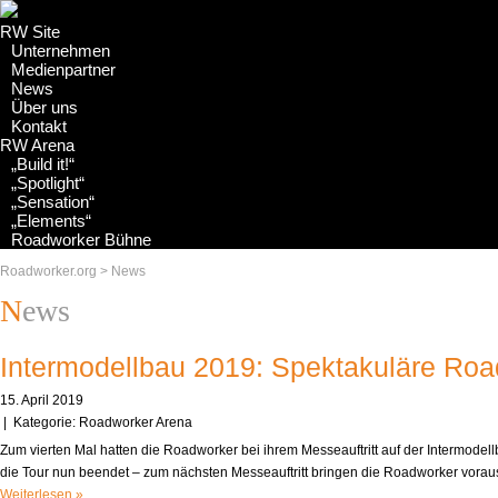
RW Site
Unternehmen
Medienpartner
News
Über uns
Kontakt
RW Arena
„Build it!“
„Spotlight“
„Sensation“
„Elements“
Roadworker Bühne
Roadworker.org
>
News
News
Intermodellbau 2019: Spektakuläre Ro
15. April 2019
| Kategorie:
Roadworker Arena
Zum vierten Mal hatten die Roadworker bei ihrem Messeauftritt auf der Intermodel
die Tour nun beendet – zum nächsten Messeauftritt bringen die Roadworker voraus
Weiterlesen »