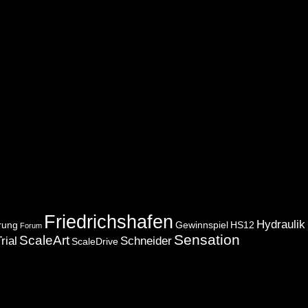
Friedrichshafen
Hydraulik
rung
Gewinnspiel
HS12
Forum
Sensation
ScaleArt
rial
Schneider
ScaleDrive