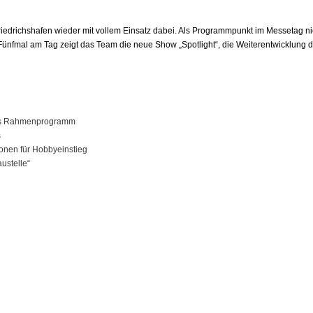
riedrichshafen wieder mit vollem Einsatz dabei. Als Programmpunkt im Messetag n
ünfmal am Tag zeigt das Team die neue Show „Spotlight“, die Weiterentwicklung 
ales Rahmenprogramm
s
onen für Hobbyeinstieg
ustelle“