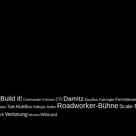
Build it!
Damitz
CTI
Fernsteue
Commander
Comvec
EasyBus
Fahrregler
Roadworker-Bühne
Scale-T
bau-Talk
MultiBus
Palfinger
Reifen
Verlosung
rk
Wildcard
Veroma