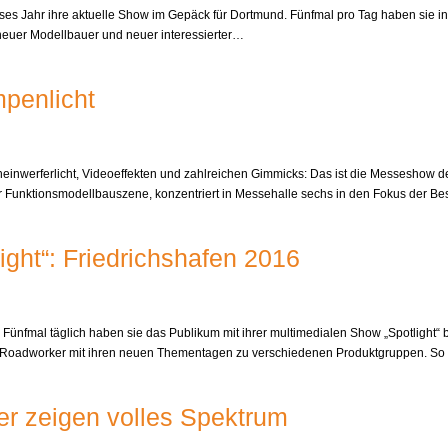
es Jahr ihre aktuelle Show im Gepäck für Dortmund. Fünfmal pro Tag haben sie in d
t neuer Modellbauer und neuer interessierter…
penlicht
cheinwerferlicht, Videoeffekten und zahlreichen Gimmicks: Das ist die Messesho
n der Funktionsmodellbauszene, konzentriert in Messehalle sechs in den Fokus der
ight“: Friedrichshafen 2016
 Fünfmal täglich haben sie das Publikum mit ihrer multimedialen Show „Spotlight“ 
e Roadworker mit ihren neuen Thementagen zu verschiedenen Produktgruppen. S
r zeigen volles Spektrum