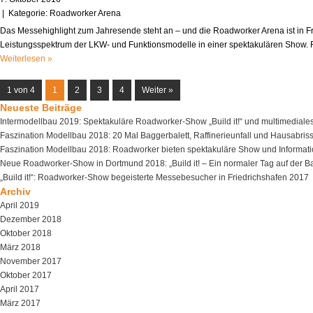
| Kategorie:
Roadworker Arena
Das Messehighlight zum Jahresende steht an – und die Roadworker Arena ist in F
Leistungsspektrum der LKW- und Funktionsmodelle in einer spektakulären Show. F
Weiterlesen »
1 von 4
1
2
3
4
Weiter »
Neueste Beiträge
Intermodellbau 2019: Spektakuläre Roadworker-Show „Build it!“ und multimedi
Faszination Modellbau 2018: 20 Mal Baggerbalett, Raffinerieunfall und Hausabris
Faszination Modellbau 2018: Roadworker bieten spektakuläre Show und Informati
Neue Roadworker-Show in Dortmund 2018: „Build it! – Ein normaler Tag auf der Ba
„Build it!“: Roadworker-Show begeisterte Messebesucher in Friedrichshafen 2017
Archiv
April 2019
Dezember 2018
Oktober 2018
März 2018
November 2017
Oktober 2017
April 2017
März 2017