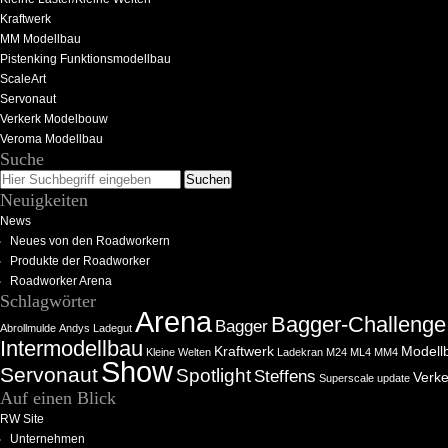
Kraftwerk
MM Modellbau
Pistenking Funktionsmodellbau
ScaleArt
Servonaut
Verkerk Modelbouw
Veroma Modellbau
Suche
Neuigkeiten
News
Neues von den Roadworkern
Produkte der Roadworker
Roadworker Arena
Schlagwörter
Arena
Bagger-Challenge
Bagger
Abrollmulde
Andys Ladegut
Intermodellbau
Kraftwerk
Modell
Kleine Welten
Ladekran
M24
ML4
MM4
Show
Servonaut
Spotlight
Steffens
Verke
Superscale
update
Auf einen Blick
RW Site
Unternehmen