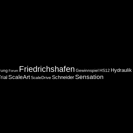
Friedrichshafen
Hydraulik
rung
Gewinnspiel
HS12
Forum
Sensation
ScaleArt
rial
Schneider
ScaleDrive