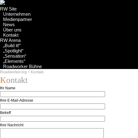
RW Site
Unternehmen
Medienpartner
News
Über uns
Kontakt
RW Arena
„Build it!“
„Spotlight“
„Sensation“
„Elements“
Roadworker Bühne
Roadworker.org
>
Kontakt
Kontakt
Ihr Name
Ihre E-Mail-Adresse
Betreff
Ihre Nachricht