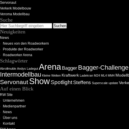
Servonaut
Verkerk Modelbouw
Veroma Modellbau
Suche
Neuigkeiten
News
Neues von den Roadworkern
Produkte der Roadworker
Roadworker Arena
Schlagwörter
Arena
Bagger-Challenge
Bagger
Abrollmulde
Andys Ladegut
Intermodellbau
Kraftwerk
Modell
Kleine Welten
Ladekran
M24
ML4
MM4
Show
Servonaut
Spotlight
Steffens
Verke
Superscale
update
Auf einen Blick
RW Site
Unternehmen
Medienpartner
News
Über uns
Kontakt