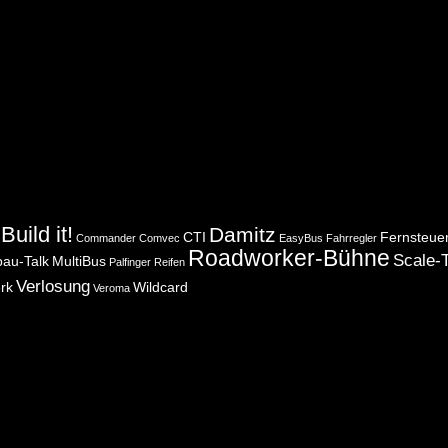
Build it!
Damitz
CTI
Fernsteue
Commander
Comvec
EasyBus
Fahrregler
Roadworker-Bühne
Scale-T
bau-Talk
MultiBus
Palfinger
Reifen
Verlosung
rk
Wildcard
Veroma