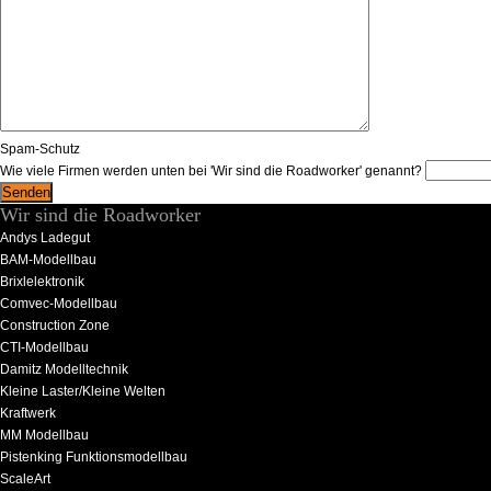
Spam-Schutz
Wie viele Firmen werden unten bei 'Wir sind die Roadworker' genannt?
Wir sind die Roadworker
Andys Ladegut
BAM-Modellbau
Brixlelektronik
Comvec-Modellbau
Construction Zone
CTI-Modellbau
Damitz Modelltechnik
Kleine Laster/Kleine Welten
Kraftwerk
MM Modellbau
Pistenking Funktionsmodellbau
ScaleArt