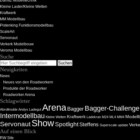
Damitz Modelltechnik
Kleine Laster/Kleine Welten
Kraftwerk
MM Modellbau
Pistenking Funktionsmodellbau
ScaleArt
Servonaut
Verkerk Modelbouw
Veroma Modellbau
Suche
Neuigkeiten
News
Neues von den Roadworkern
Produkte der Roadworker
Roadworker Arena
Schlagwörter
Arena
Bagger-Challenge
Bagger
Abrollmulde
Andys Ladegut
Intermodellbau
Kraftwerk
Modell
Kleine Welten
Ladekran
M24
ML4
MM4
Show
Servonaut
Spotlight
Steffens
Verke
Superscale
update
Auf einen Blick
RW Site