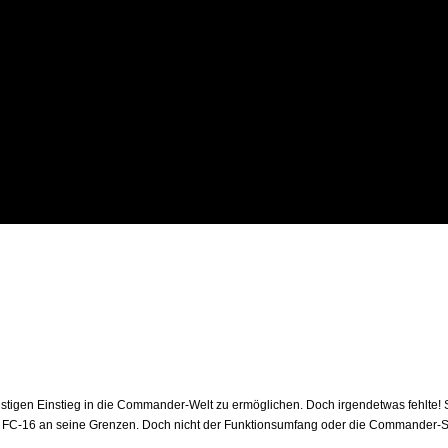
igen Einstieg in die Commander-Welt zu ermöglichen. Doch irgendetwas fehlte! S
FC-16 an seine Grenzen. Doch nicht der Funktionsumfang oder die Commander-