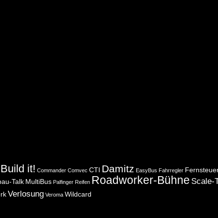
Build it!
Damitz
CTI
Fernsteue
Commander
Comvec
EasyBus
Fahrregler
Roadworker-Bühne
Scale-T
bau-Talk
MultiBus
Palfinger
Reifen
Verlosung
rk
Wildcard
Veroma