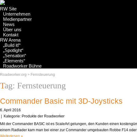
RW Site
Unternehmen
Medienpartner
News
Über uns
Kontakt
RW Arena
„Build it!“
„Spotlight“
„Sensation“
„Elements“
Roadworker Bühne
Roadworker.org
>
Fernsteuerung
Tag: Fernsteuerung
Commander Basic mit 3D-Joysticks
6. April 2016
| Kategorie:
Produkte der Roadworker
Mit der Commander BASIC ist es ScaleArt gelungen, den Kunden einen kostengünst
einem Radlader kam man bei einer zur Commander umgebauten Robbe F14 oder 
Weiterlesen »