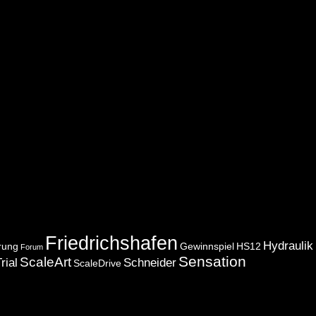
Friedrichshafen
Hydraulik
rung
Gewinnspiel
HS12
Forum
Sensation
ScaleArt
rial
Schneider
ScaleDrive