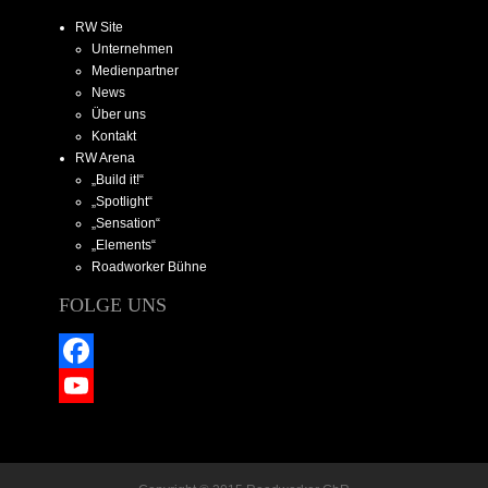
RW Site
Unternehmen
Medienpartner
News
Über uns
Kontakt
RW Arena
„Build it!“
„Spotlight“
„Sensation“
„Elements“
Roadworker Bühne
FOLGE UNS
Facebook
YouTube
Channel