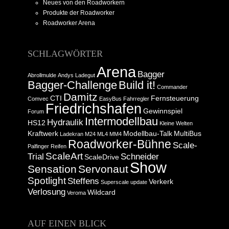
Neues von den Roadworkern
Produkte der Roadworker
Roadworker Arena
SCHLAGWÖRTER
Arena
Bagger
Abrollmulde
Andys Ladegut
Bagger-Challenge
Build it!
Commander
Damitz
CTI
Fernsteuerung
Comvec
EasyBus
Fahrregler
Friedrichshafen
Gewinnspiel
Forum
Intermodellbau
Hydraulik
HS12
Kleine Welten
Kraftwerk
Modellbau-Talk
MultiBus
Ladekran
M24
ML4
MM4
Roadworker-Bühne
Scale-
Palfinger
Reifen
ScaleArt
Trial
Schneider
ScaleDrive
Show
Sensation
Servonaut
Spotlight
Steffens
Verkerk
Superscale
update
Verlosung
Wildcard
Veroma
AUF EINEN BLICK