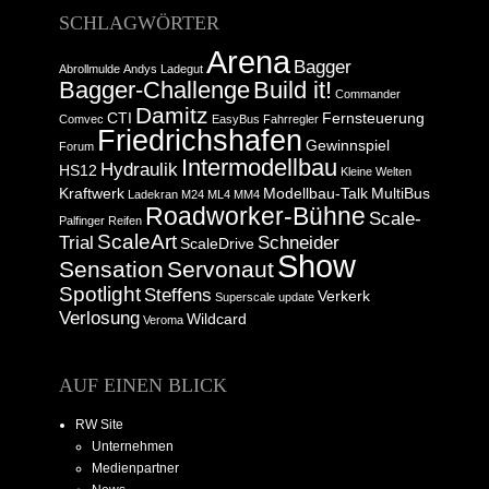
SCHLAGWÖRTER
Arena
Bagger
Abrollmulde
Andys Ladegut
Bagger-Challenge
Build it!
Commander
Damitz
CTI
Fernsteuerung
Comvec
EasyBus
Fahrregler
Friedrichshafen
Gewinnspiel
Forum
Intermodellbau
Hydraulik
HS12
Kleine Welten
Kraftwerk
Modellbau-Talk
MultiBus
Ladekran
M24
ML4
MM4
Roadworker-Bühne
Scale-
Palfinger
Reifen
ScaleArt
Trial
Schneider
ScaleDrive
Show
Sensation
Servonaut
Spotlight
Steffens
Verkerk
Superscale
update
Verlosung
Wildcard
Veroma
AUF EINEN BLICK
RW Site
Unternehmen
Medienpartner