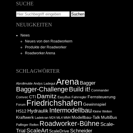
SUCHE
NEUIGKEITEN
News
Neues von den Roadworkern
Produkte der Roadworker
Roadworker Arena
SCHLAGWÖRTER
Arena
Bagger
Abrollmulde
Andys Ladegut
Bagger-Challenge
Build it!
Commander
Damitz
CTI
Fernsteuerung
Comvec
EasyBus
Fahrregler
Friedrichshafen
Gewinnspiel
Forum
Intermodellbau
Hydraulik
HS12
Kleine Welten
Kraftwerk
Modellbau-Talk
MultiBus
Ladekran
M24
ML4
MM4
Roadworker-Bühne
Scale-
Palfinger
Reifen
ScaleArt
Trial
Schneider
ScaleDrive