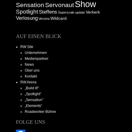
Show
Sensation
Servonaut
Spotlight
Steffens
Verkerk
Superscale
update
Verlosung
Wildcard
Veroma
AUF EINEN BLICK
RW Site
Unternehmen
Medienpartner
News
Über uns
Kontakt
RW Arena
„Build it!“
„Spotlight“
„Sensation“
„Elements“
Roadworker Bühne
FOLGE UNS