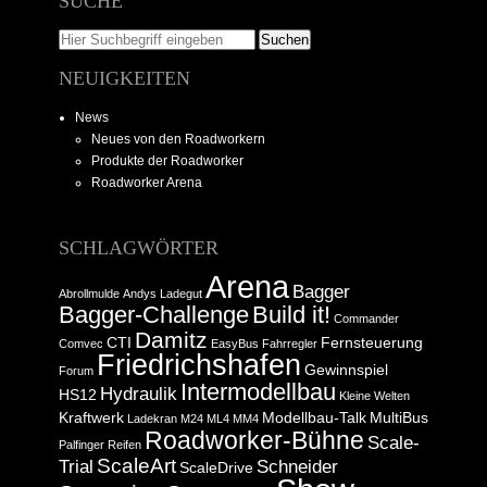
SUCHE
NEUIGKEITEN
News
Neues von den Roadworkern
Produkte der Roadworker
Roadworker Arena
SCHLAGWÖRTER
Arena
Bagger
Abrollmulde
Andys Ladegut
Bagger-Challenge
Build it!
Commander
Damitz
CTI
Fernsteuerung
Comvec
EasyBus
Fahrregler
Friedrichshafen
Gewinnspiel
Forum
Intermodellbau
Hydraulik
HS12
Kleine Welten
Kraftwerk
Modellbau-Talk
MultiBus
Ladekran
M24
ML4
MM4
Roadworker-Bühne
Scale-
Palfinger
Reifen
ScaleArt
Trial
Schneider
ScaleDrive