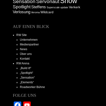
Show
Sensation
Servonaut
Spotlight
Steffens
Verkerk
Superscale
update
Verlosung
Wildcard
Veroma
AUF EINEN BLICK
RW Site
Unternehmen
Medienpartner
News
Über uns
Kontakt
RW Arena
„Build it!“
„Spotlight“
„Sensation“
„Elements“
Roadworker Bühne
FOLGE UNS
Facebook
YouTube