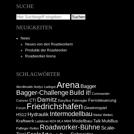
SUCHE
NEUIGKEITEN
News
Neues von den Roadworkern
Produkte der Roadworker
Roadworker Arena
SCHLAGWÖRTER
Arena
Bagger
Abrollmulde
Andys Ladegut
Bagger-Challenge
Build it!
Commander
Damitz
CTI
Fernsteuerung
Comvec
EasyBus
Fahrregler
Friedrichshafen
Gewinnspiel
Forum
Intermodellbau
Hydraulik
HS12
Kleine Welten
Kraftwerk
Modellbau-Talk
MultiBus
Ladekran
M24
ML4
MM4
Roadworker-Bühne
Scale-
Palfinger
Reifen