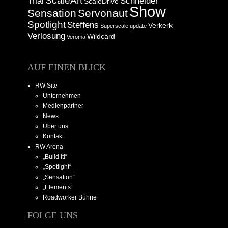
ScaleArt
Trial
Schneider
ScaleDrive
Show
Sensation
Servonaut
Spotlight
Steffens
Verkerk
Superscale
update
Verlosung
Wildcard
Veroma
AUF EINEN BLICK
RW Site
Unternehmen
Medienpartner
News
Über uns
Kontakt
RW Arena
„Build it!“
„Spotlight“
„Sensation“
„Elements“
Roadworker Bühne
FOLGE UNS