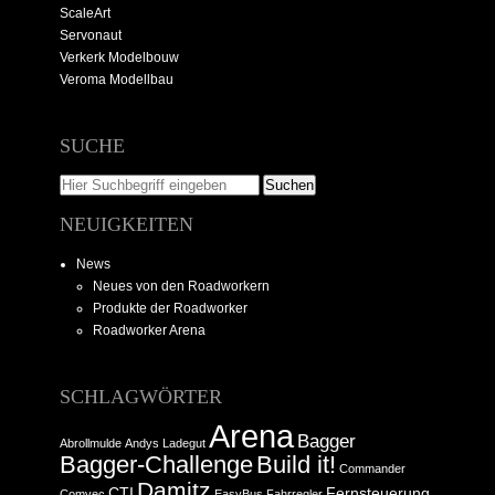
ScaleArt
Servonaut
Verkerk Modelbouw
Veroma Modellbau
SUCHE
NEUIGKEITEN
News
Neues von den Roadworkern
Produkte der Roadworker
Roadworker Arena
SCHLAGWÖRTER
Arena
Bagger
Abrollmulde
Andys Ladegut
Bagger-Challenge
Build it!
Commander
Damitz
CTI
Fernsteuerung
Comvec
EasyBus
Fahrregler