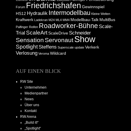
Friedrichshafen
Gewinnspiel
Forum
Intermodellbau
Hydraulik
HS12
Kleine Welten
Kraftwerk
Modellbau-Talk
MultiBus
Ladekran
M24
ML4
MM4
Roadworker-Bühne
Scale-
Palfinger
Reifen
ScaleArt
Trial
Schneider
ScaleDrive
Show
Sensation
Servonaut
Spotlight
Steffens
Verkerk
Superscale
update
Verlosung
Wildcard
Veroma
AUF EINEN BLICK
RW Site
Unternehmen
Medienpartner
News
Über uns
Kontakt
RW Arena
„Build it!“
„Spotlight“