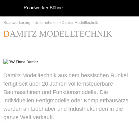
Roadworker Bühne
Roadworker.org
>
Unternehmen
>
Damitz Modelltechnik
DAMITZ MODELLTECHNIK
Damitz Modelltechnik aus dem hessischen Runkel
fertigt seit über 20 Jahren vollfernsteuerbare
Baumaschinen und Funktionsmodelle. Die
individuellen Fertigmodelle oder Komplettbausätze
werden an Liebhaber und Industriekunden in die
ganze Welt verkauft.