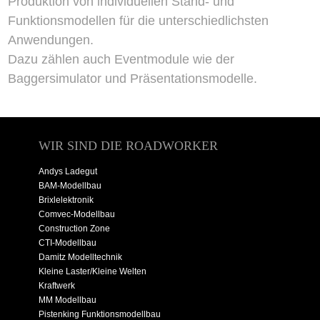
Produktion von individuellen Stand- und
Funktionsmodellen für die unterschiedlichsten
Anwendungen.
Dazu zählen auch Eventmodule wie der
Baggersimulator und Präsentationsmodelle.
WIR SIND DIE ROADWORKER
Andys Ladegut
BAM-Modellbau
Brixlelektronik
Comvec-Modellbau
Construction Zone
CTI-Modellbau
Damitz Modelltechnik
Kleine Laster/Kleine Welten
Kraftwerk
MM Modellbau
Pistenking Funktionsmodellbau